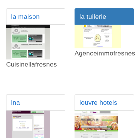
la maison
la tuilerie
Agenceimmofresnes
Cuisinellafresnes
lna
louvre hotels