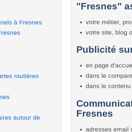
"Fresnes" as
votre métier, pro
nnels à Fresnes
votre site, blog
Fresnes
Publicité su
en page d'accue
dans le compara
rtes routières
dans le contenu 
snes
Communicati
Fresnes
aires autour de
adresses email 