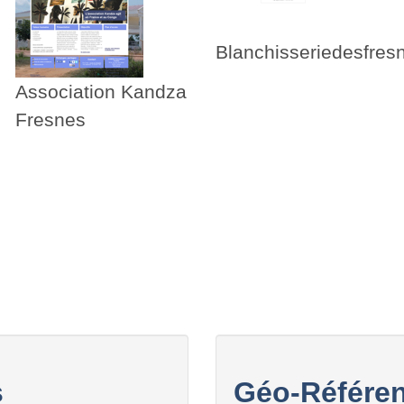
Blanchisseriedesfres
Association Kandza
Fresnes
s
Géo-Référen