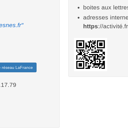
boites aux lettr
adresses interne
esnes.fr"
https
://activité.
le réseau LaFrance
.17.79