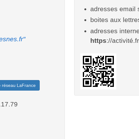
adresses email 
boites aux lettr
adresses interne
esnes.fr"
https
://activité.
le réseau LaFrance
.17.79