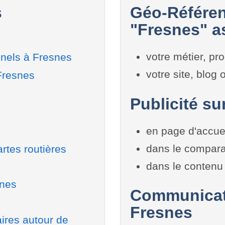
s
Géo-Référen
"Fresnes" as
votre métier, pro
nnels à Fresnes
votre site, blog
Fresnes
Publicité su
en page d'accue
dans le compara
rtes routières
dans le contenu 
snes
Communicati
Fresnes
aires autour de