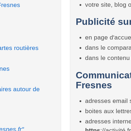
votre site, blog
Fresnes
Publicité su
en page d'accue
dans le compara
rtes routières
dans le contenu 
snes
Communicati
Fresnes
aires autour de
adresses email 
boites aux lettr
adresses interne
esnes.fr"
https
://activité.