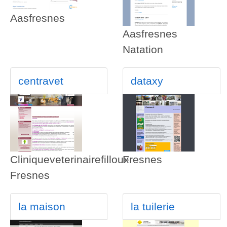
Aasfresnes
Aasfresnes
Natation
centravet
dataxy
Cliniqueveterinairefilloux
Fresnes
Fresnes
la maison
la tuilerie