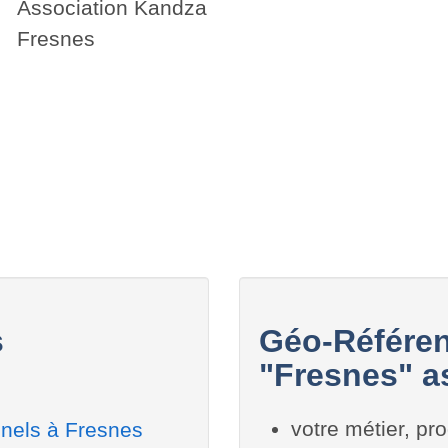
Association Kandza
Fresnes
s
Géo-Référen
"Fresnes" as
votre métier, pro
nnels à Fresnes